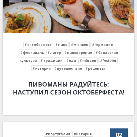
#октоберфест
#пиво
#мюнхен
#германия
#фестиваль
#лагер
#пивоварение
#баварская
культура
#традиции
#еда
#märzen
#festbier
#история
#путешествие
#рецепты
ПИВОМАНЫ РАДУЙТЕСЬ:
НАСТУПИЛ СЕЗОН ОКТОБЕРФЕСТА!
02
#португалия
#история