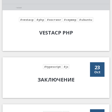
#vestacp
#php
#хостинг
#сервер
#ubuntu
VESTACP PHP
23
#typescript
#js
Oct
ЗАКЛЮЧЕНИЕ