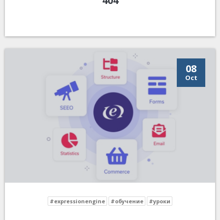
404
08
Oct
#expressionengine
#обучение
#уроки