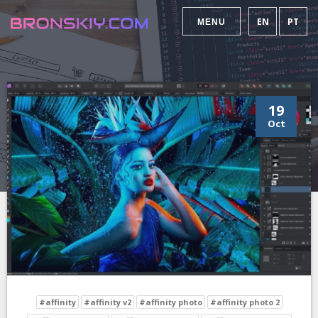
EN
PT
MENU
19
Oct
#affinity
#affinity v2
#affinity photo
#affinity photo 2