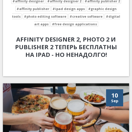
#affinity designer
#affinity designer 2
#affinity publisher 2
#affinity publisher
#ipad design apps
#graphic design
tools
#photo editing software
#creative software
#digital
art apps
#free design applications
AFFINITY DESIGNER 2, PHOTO 2 И
PUBLISHER 2 ТЕПЕРЬ БЕСПЛАТНЫ
НА IPAD - НО НЕНАДОЛГО!
10
Sep