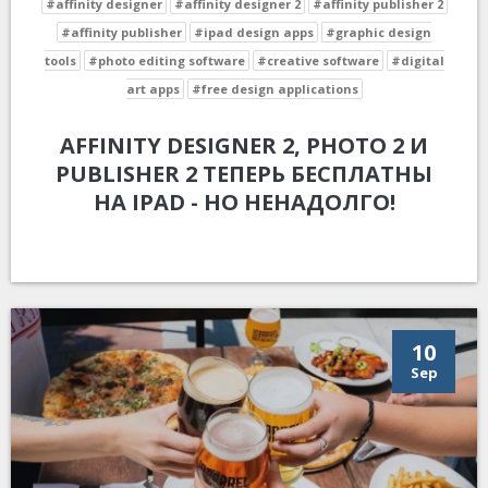
#affinity designer
#affinity designer 2
#affinity publisher 2
#affinity publisher
#ipad design apps
#graphic design
tools
#photo editing software
#creative software
#digital
art apps
#free design applications
AFFINITY DESIGNER 2, PHOTO 2 И
PUBLISHER 2 ТЕПЕРЬ БЕСПЛАТНЫ
НА IPAD - НО НЕНАДОЛГО!
10
Sep