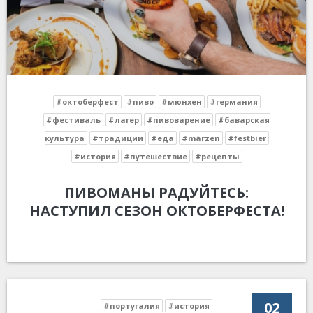
#октоберфест
#пиво
#мюнхен
#германия
#фестиваль
#лагер
#пивоварение
#баварская
культура
#традиции
#еда
#märzen
#festbier
#история
#путешествие
#рецепты
ПИВОМАНЫ РАДУЙТЕСЬ:
НАСТУПИЛ СЕЗОН ОКТОБЕРФЕСТА!
02
#португалия
#история