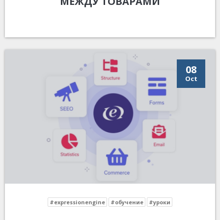
МЕЖДУ ТОВАРАМИ
08
Oct
#expressionengine
#обучение
#уроки