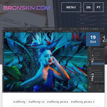
EN
PT
MENU
19
Oct
#affinity
#affinity v2
#affinity photo
#affinity photo 2