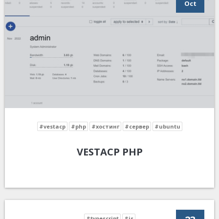
Oct
#vestacp
#php
#хостинг
#сервер
#ubuntu
VESTACP PHP
#typescript
#js